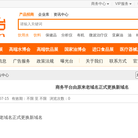
商务中心
VIP服务
产品招商
企业库
资讯中心
饮用水
饮料
保健品
分析仪
有机
微波治疗仪
亚麻油
油
展
高端水博会
高端饮品展
国家油博会
进口食品展
医疗器械
信息
广告服务
政策法规
曝光台
关于我们
联系方式
官
告中心
商务平台由原来老域名正式更换新域名
-07-15 有效期：不限 至 不限 浏览次数：
0
老域名正式更换新域名